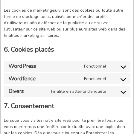
Les cookies de marketing/suivi sont des cookies ou toute autre
forme de stockage local, utilisés pour créer des profils
d’utilisateurs afin d’afficher de la publicité ou de suivre
l’utilisateur sur ce site web ou sur plusieurs sites web dans des
finalités marketing similaires.
6. Cookies placés
WordPress
Fonctionnel
Consent
to
Wordfence
Fonctionnel
service
Consent
wordpress
to
Divers
Finalité en attente d’enquête
service
Consent
wordfence
to
7. Consentement
service
divers
Lorsque vous visitez notre site web pour la première fois, nous
vous montrerons une fenêtre contextuelle avec une explication
sur les cookies. Dès que vous cliquez sur « Enregistrer les