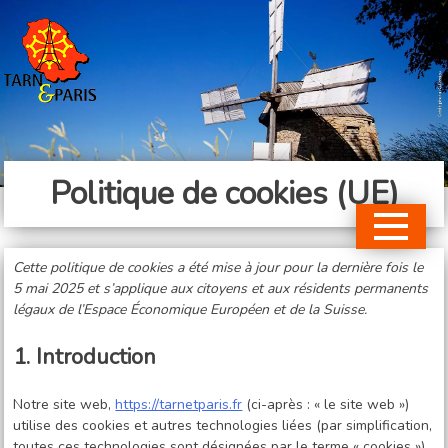
Skip
to
content
Politique de cookies (UE)
Cette politique de cookies a été mise à jour pour la dernière fois le
5 mai 2025 et s’applique aux citoyens et aux résidents permanents
légaux de l’Espace Économique Européen et de la Suisse.
1. Introduction
Notre site web,
https://tarnetparis.fr
(ci-après : « le site web »)
utilise des cookies et autres technologies liées (par simplification,
toutes ces technologies sont désignées par le terme « cookies »).